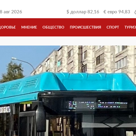
8 авг 2026
$
доллар
82,16
€
евро
94,83
ДОРОВЬЕ
МНЕНИЕ
ОБЩЕСТВО
ПРОИСШЕСТВИЯ
СПОРТ
ТУРИ