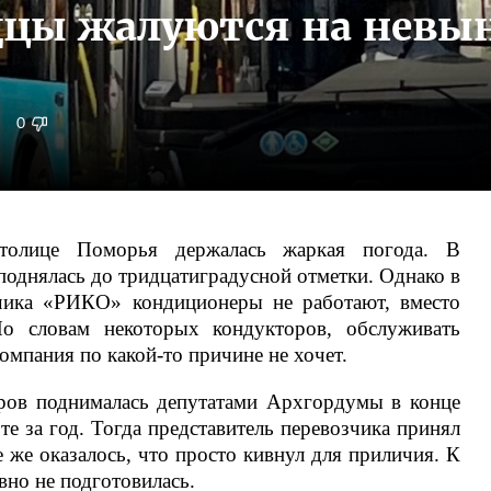
дцы жалуются на невы
0
олице Поморья держалась жаркая погода. В
 поднялась до тридцатиградусной отметки. Однако в
зчика «РИКО» кондиционеры не работают, вместо
о словам некоторых кондукторов, обслуживать
мпания по какой-то причине не хочет.
ров поднималась депутатами Архгордумы в конце
е за год. Тогда представитель перевозчика принял
 же оказалось, что просто кивнул для приличия. К
вно не подготовилась.