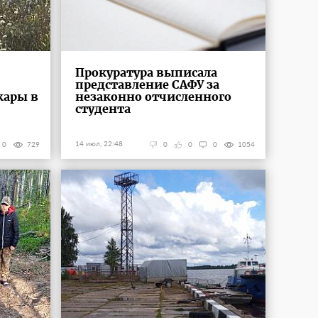
Прокуратура выписала
представление САФУ за
жары в
незаконно отчисленного
студента
14 июл, 22:48
0
729
0
0
0
1054