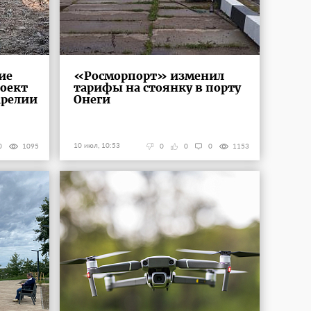
ие
«Росморпорт» изменил
оект
тарифы на стоянку в порту
арелии
Онеги
10 июл, 10:53
0
1095
0
0
0
1153