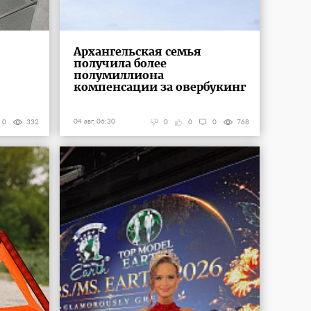
Архангельская семья
получила более
полумиллиона
компенсации за овербукинг
04 авг, 06:30
0
332
0
0
0
768