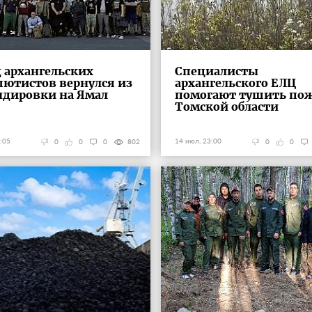
 архангельских
Специалисты
ютистов вернулся из
архангельского ЕЛЦ
дировки на Ямал
помогают тушить по
Томской области
:05
14 июл, 23:00
0
0
0
802
0
0