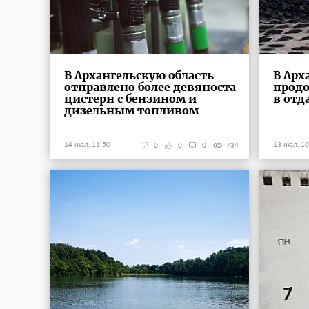
В Архангельскую область
В Арх
отправлено более девяноста
продо
цистерн с бензином и
в отд
дизельным топливом
14 июл, 11:50
13 июл, 10
0
0
0
734