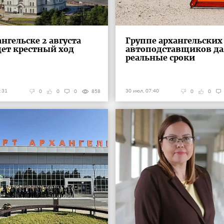
ангельске 2 августа
Группе архангельских
ет крестный ход
автоподставщиков д
реальные сроки
:31
30 июл, 07:40
0
0
0
858
0
0