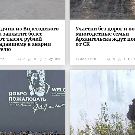
дчик из Вилегодского
Участки без дорог и в
а заплатит более
многодетные семьи
от тысяч рублей
Архангельска ждут п
адавшему в аварии
от СК
телю
:46
19 июл, 15:18
0
0
0
832
0
1