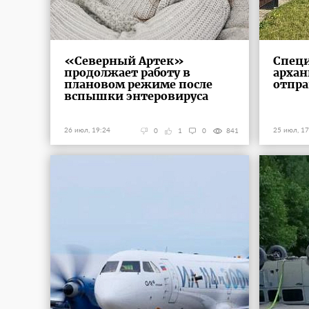
«Северный Артек»
Спец
продолжает работу в
архан
плановом режиме после
отпра
вспышки энтеровируса
26 июл, 19:24
25 июл, 17
0
1
0
841