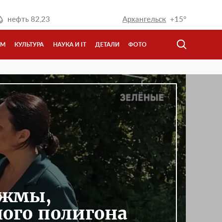
нефть
82,23
Архангельск
+15°
ЗМ
КУЛЬТУРА
НАУКА И IT
ДЕТАЛИ
ФОТО
яжмы,
ого полигона