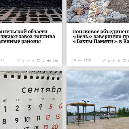
ангельской области
Поисковое объединен
лжают завоз топлива
«Вель» завершило пр
аленные районы
«Вахты Памяти» в К
:26
10 июл, 15:31
0
0
0
758
0
0