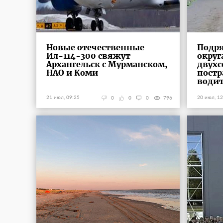
Новые отечественные
Подря
Ил-114-300 свяжут
округ
Архангельск с Мурманском,
двухс
НАО и Коми
постр
води
21 июл, 09:25
20 июл, 12
0
0
0
796