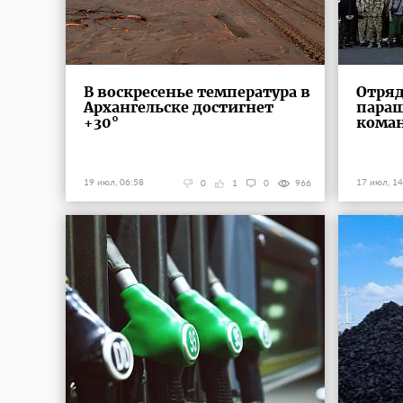
В воскресенье температура в
Отряд
Архангельске достигнет
параш
+30°
коман
19 июл, 06:58
17 июл, 14
0
1
0
966