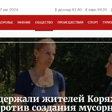
7 авг 2026
$
доллар
81,40
€
евро
94,05
ДОРОВЬЕ
МНЕНИЕ
ОБЩЕСТВО
ПРОИСШЕСТВИЯ
СПОРТ
ТУРИ
держали жителей Кор
отив создания мусорн