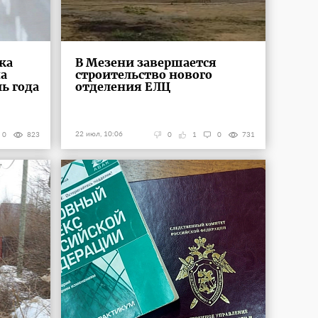
ка
В Мезени завершается
на
строительство нового
ь года
отделения ЕЛЦ
22 июл, 10:06
0
823
0
1
0
731