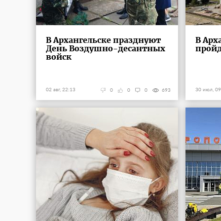
В Архангельске празднуют
В Арх
День Воздушно-десантных
пройд
войск
02 авг, 22:13
30 июл, 09
0
0
0
693