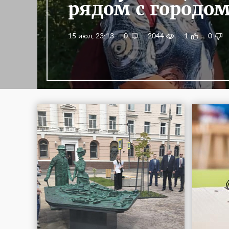
рядом с городо
15 июл, 23:13
0
2044
1
0