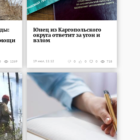
оды:
Юнец из Каргопольского
округа ответит за угон и
омощи
взлом
19 июл, 11:12
0
1269
0
0
0
718