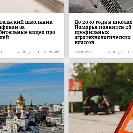
нгельский школьник
До 2030 года в школах
фован за
Поморья появится 28
бительные видео про
профильных
лей
агротехнологических
классов
26
05 авг, 19:10
0
0
0
409
0
0