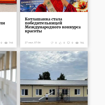
Котлашанка стала
али
победительницей
Международного конкурса
красоты
27 июл, 07:06
0
745
0
0
0
781