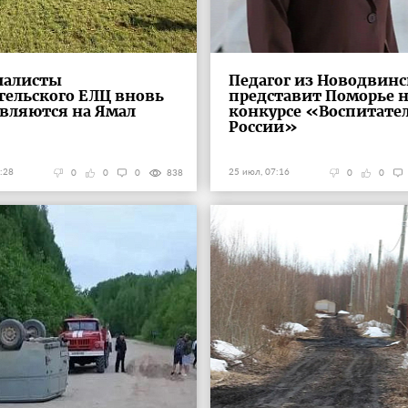
иалисты
Педагог из Новодвинс
гельского ЕЛЦ вновь
представит Поморье 
вляются на Ямал
конкурсе «Воспитател
России»
:28
25 июл, 07:16
0
0
0
838
0
0