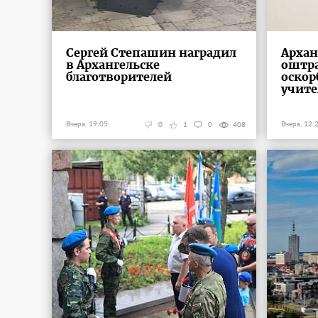
Сергей Степашин наградил
Арха
в Архангельске
оштра
благотворителей
оскор
учите
Вчера, 19:05
Вчера, 12:
0
1
0
408