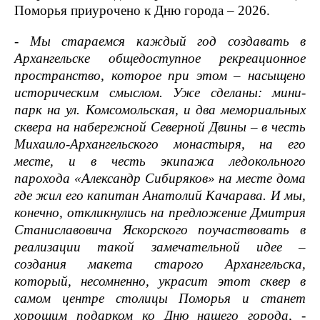
Поморья приурочено к Дню города – 2026.
- Мы стараемся каждый год создавать в
Архангельске общедоступное рекреационное
пространство, которое при этом – насыщено
историческим смыслом. Уже сделаны: мини-
парк на ул. Комсомольская, и два мемориальных
сквера на набережной Северной Двины – в честь
Михаило-Архангельского монастыря, на его
месте, и в честь экипажа ледокольного
парохода «Александр Сибиряков» на месте дома
где жил его капитан Анатолий Качарава. И мы,
конечно, откликнулись на предложение Дмитрия
Станиславовича Яскорского поучаствовать в
реализации такой замечательной идее –
создания макета старого Архангельска,
который, несомненно, украсит этот сквер в
самом центре столицы Поморья и станет
хорошим подарком ко Дню нашего города,
-