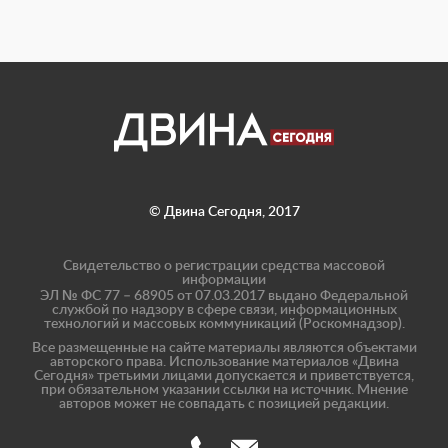
© Двина Сегодня, 2017
Свидетельство о регистрации средства массовой
информации
ЭЛ № ФС 77 – 68905 от 07.03.2017 выдано Федеральной
службой по надзору в сфере связи, информационных
технологий и массовых коммуникаций (Роскомнадзор).
Все размещенные на сайте материалы являются объектами
авторского права. Использование материалов «Двина
Сегодня» третьими лицами допускается и приветствуется,
при обязательном указании ссылки на источник. Мнение
авторов может не совпадать с позицией редакции.
(8182)
info@dvinatoday.ru