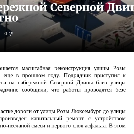
бережной Северной Дв
тно
0
ршается масштабная реконструкция улицы Розы
ла еще в прошлом году. Подрядчик приступил к
тна на набережной Северной Двины близ улицы
админе сообщили, что работы проводятся безе
астке дороги от улицы Розы Люксембург до улицы
роизведен капитальный ремонт с устройством
но-песчаной смеси и первого слоя асфальта. В этом
.