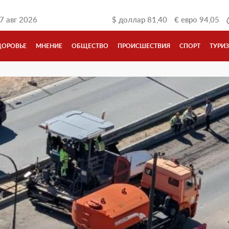
7 авг 2026
$
доллар
81,40
€
евро
94,05
ДОРОВЬЕ
МНЕНИЕ
ОБЩЕСТВО
ПРОИСШЕСТВИЯ
СПОРТ
ТУРИ