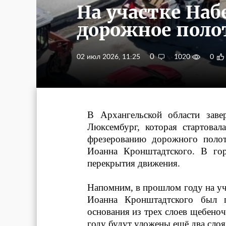
На участке На
дорожное поло
0
02 июл 2026, 11:25
1020
0
В Архангельской области заве
Люксембург, которая стартова
фрезерованию дорожного поло
Иоанна Кронштадтского. В гор
перекрытия движения.
Напомним, в прошлом году на уч
Иоанна Кронштадтского был п
основания из трех слоев щебеноч
году будут уложены ещё два слоя