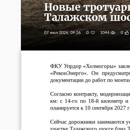
Новые тротуар
Талажском шос
0
07 июл 2026, 09:26
1044
0
ФКУ Упрдор «Холмогоры» заключ
«РеконЭнерго». Он предусматр
документации до работ по монта
Согласно контракту, модернизац
км: с 14-го по 18-й километр и
планируется к 10 сентября 2027 г
Сейчас дорожники занимаются у
участке Талажского шоссе близ 