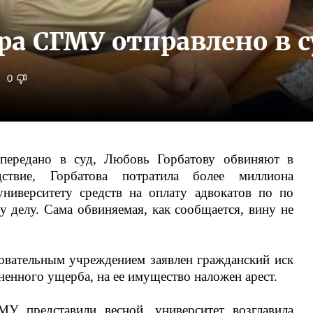
ра СГМУ отправлено в с
0
ередано в суд, Любовь Горбатову обвиняют в
дствие, Горбатова потратила более миллиона
ниверситету средств на оплату адвокатов по по
 делу. Сама обвиняемая, как сообщается, вину не
овательным учреждением заявлен гражданский иск
енного ущерба, на ее имущество наложен арест.
У представили весной, университет возглавила