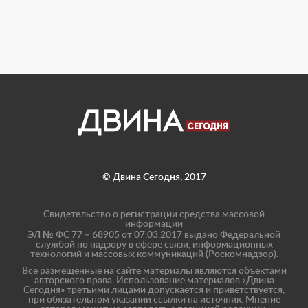
© Двина Сегодня, 2017
Свидетельство о регистрации средства массовой
информации
ЭЛ № ФС 77 – 68905 от 07.03.2017 выдано Федеральной
службой по надзору в сфере связи, информационных
технологий и массовых коммуникаций (Роскомнадзор).
Все размещенные на сайте материалы являются объектами
авторского права. Использование материалов «Двина
Сегодня» третьими лицами допускается и приветствуется,
при обязательном указании ссылки на источник. Мнение