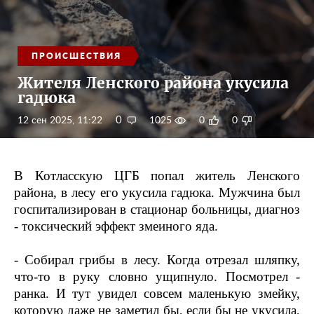
ПРОИСШЕСТВИЯ
Жителя Ленского района укусила
гадюка
0
12 сен 2025, 11:22
1025
0
0
В Котласскую ЦГБ попал житель Ленского
района, в лесу его укусила гадюка. Мужчина был
госпитализирован в стационар больницы, диагноз
- токсический эффект змеиного яда.
- Собирал грибы в лесу. Когда отрезал шляпку,
что-то в руку словно ущипнуло. Посмотрел -
ранка. И тут увидел совсем маленькую змейку,
которую даже не заметил бы, если бы не укусила,