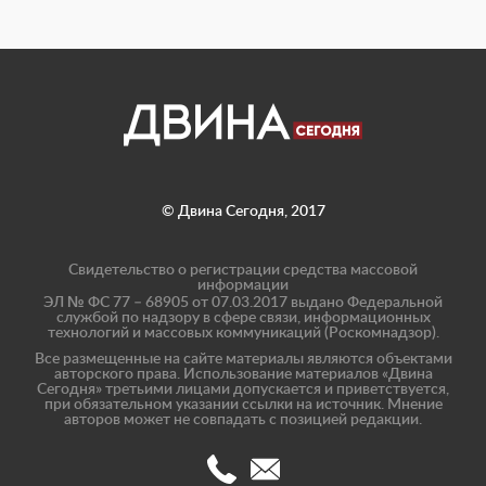
© Двина Сегодня, 2017
Свидетельство о регистрации средства массовой
информации
ЭЛ № ФС 77 – 68905 от 07.03.2017 выдано Федеральной
службой по надзору в сфере связи, информационных
технологий и массовых коммуникаций (Роскомнадзор).
Все размещенные на сайте материалы являются объектами
авторского права. Использование материалов «Двина
Сегодня» третьими лицами допускается и приветствуется,
при обязательном указании ссылки на источник. Мнение
авторов может не совпадать с позицией редакции.
(8182)
info@dvinatoday.ru
47-