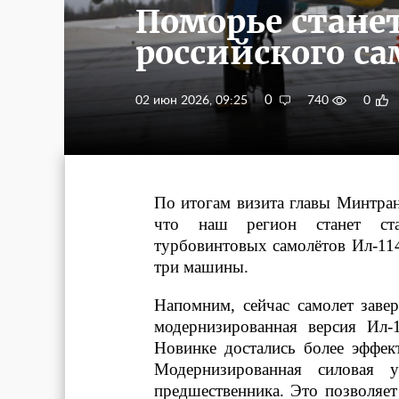
Поморье стане
российского са
0
02 июн 2026, 09:25
740
0
По итогам визита главы Минтра
что наш регион станет ста
турбовинтовых самолётов Ил-114
три машины.
Напомним, сейчас самолет заве
модернизированная версия Ил-
Новинке достались более эффект
Модернизированная силовая
предшественника. Это позволяет 