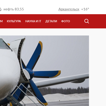
нефть
83,55
Архангельск
+16°
ЗМ
КУЛЬТУРА
НАУКА И IT
ДЕТАЛИ
ФОТО