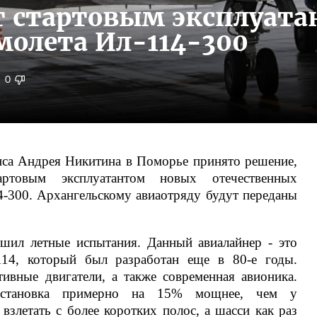
т стартовым эксплуата
молета Ил-114-300
0
нса Андрея Никитина в Поморье принято решение,
ртовым эксплуатантом новых отечественных
-300. Архангельскому авиаотряду будут переданы
ршил летные испытания. Данный авиалайнер - это
114, который был разработан еще в 80-е годы.
ивные двигатели, а также современная авионика.
 установка примерно на 15% мощнее, чем у
взлетать с более коротких полос, а шасси как раз