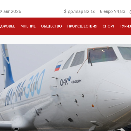
9 авг 2026
$
доллар
82,16
€
евро
94,83
ДОРОВЬЕ
МНЕНИЕ
ОБЩЕСТВО
ПРОИСШЕСТВИЯ
СПОРТ
ТУРИ