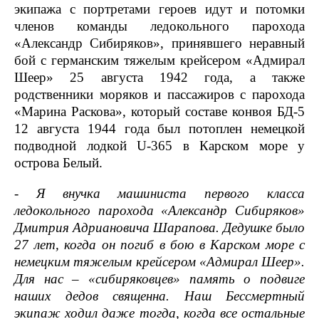
экипажа с портретами героев идут и потомки
членов команды ледокольного парохода
«Александр Сибиряков», принявшего неравный
бой с германским тяжелым крейсером «Адмирал
Шеер» 25 августа 1942 года, а также
родственники моряков и пассажиров с парохода
«Марина Раскова», который составе конвоя БД-5
12 августа 1944 года был потоплен немецкой
подводной лодкой U-365 в Карском море у
острова Белый.
- Я внучка машиниста первого класса
ледокольного парохода «Александр Сибиряков»
Дмитрия Адриановича Шарапова. Дедушке было
27 лет, когда он погиб в бою в Карском море с
немецким тяжелым крейсером «Адмирал Шеер».
Для нас – «сибиряковцев» память о подвиге
наших дедов священна. Наш Бессмертный
экипаж ходил даже тогда, когда все остальные