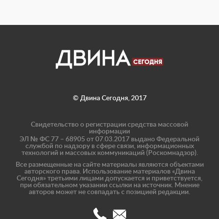
© Двина Сегодня, 2017
Свидетельство о регистрации средства массовой
информации
ЭЛ № ФС 77 – 68905 от 07.03.2017 выдано Федеральной
службой по надзору в сфере связи, информационных
технологий и массовых коммуникаций (Роскомнадзор).
Все размещенные на сайте материалы являются объектами
авторского права. Использование материалов «Двина
Сегодня» третьими лицами допускается и приветствуется,
при обязательном указании ссылки на источник. Мнение
авторов может не совпадать с позицией редакции.
(8182)
info@dvinatoday.ru
47-