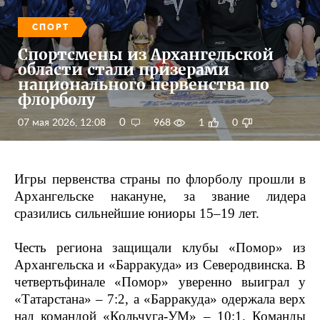
СПОРТ
Спортсмены из Архангельской
области стали призерами
национального первенства по
флорболу
0
07 мая 2026, 12:08
968
1
0
Игры первенства страны по флорболу прошли в
Архангельске накануне, за звание лидера
сразились сильнейшие юниоры 15–19 лет.
Честь региона защищали клубы «Помор» из
Архангельска и «Барракуда» из Северодвинска. В
четвертьфинале «Помор» уверенно выиграл у
«Татарстана» – 7:2, а «Барракуда» одержала верх
над командой «Кольчуга-УМ» – 10:1. Команды