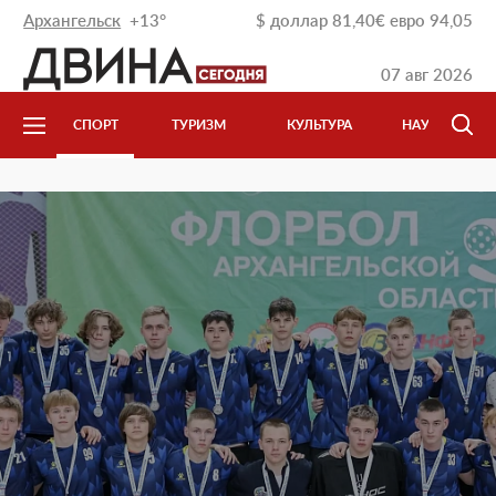
Архангельск
+13°
$
доллар
81,40
€
евро
94,05
07 авг 2026
ЕСТВИЯ
СПОРТ
ТУРИЗМ
КУЛЬТУРА
НАУКА И IT