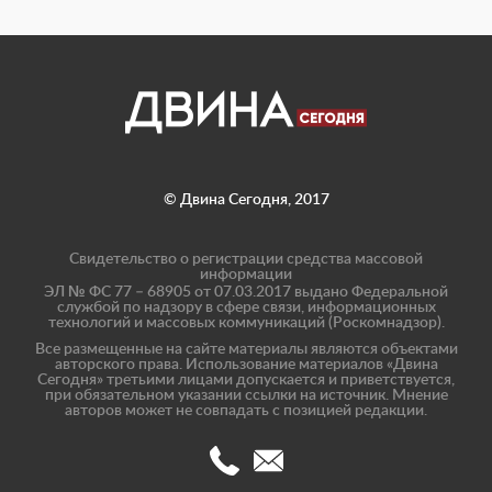
© Двина Сегодня, 2017
Свидетельство о регистрации средства массовой
информации
ЭЛ № ФС 77 – 68905 от 07.03.2017 выдано Федеральной
службой по надзору в сфере связи, информационных
технологий и массовых коммуникаций (Роскомнадзор).
Все размещенные на сайте материалы являются объектами
авторского права. Использование материалов «Двина
Сегодня» третьими лицами допускается и приветствуется,
при обязательном указании ссылки на источник. Мнение
авторов может не совпадать с позицией редакции.
(8182)
info@dvinatoday.ru
47-
17-