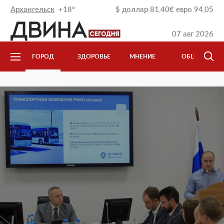
Архангельск
+18°
$
доллар
81,40
€
евро
94,05
07 авг 2026
Л
ГОРОД
ЗДОРОВЬЕ
МНЕНИЕ
ОБЩЕСТВО