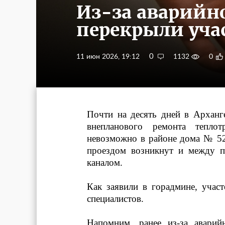
Из-за аварийно
перекрыли уча
0
11 июн 2026, 19:12
1132
0
Почти на десять дней в Арханг
внепланового ремонта тепло
невозможно в районе дома № 52
проездом возникнут и между п
каналом.
Как заявили в горадмине, участ
специалистов.
Напомним, ранее из-за аварий