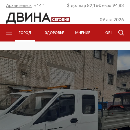
Архангельск
+14°
$
доллар
82,16
€
евро
94,83
09 авг 2026
Л
ГОРОД
ЗДОРОВЬЕ
МНЕНИЕ
ОБЩЕСТВО