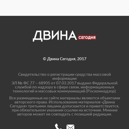
© Двина Сегодня, 2017
Свидетельство о регистрации средства массовой
информации
ЭЛ № ФС 77 – 68905 от 07.03.2017 выдано Федеральной
службой по надзору в сфере связи, информационных
технологий и массовых коммуникаций (Роскомнадзор).
Все размещенные на сайте материалы являются объектами
авторского права. Использование материалов «Двина
Сегодня» третьими лицами допускается и приветствуется,
при обязательном указании ссылки на источник. Мнение
авторов может не совпадать с позицией редакции.
(8182)
info@dvinatoday.ru