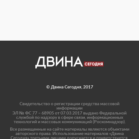
© Двина Сегодня, 2017
Свидетельство о регистрации средства массовой
информации
ЭЛ № ФС 77 – 68905 от 07.03.2017 выдано Федеральной
службой по надзору в сфере связи, информационных
технологий и массовых коммуникаций (Роскомнадзор).
Все размещенные на сайте материалы являются объектами
авторского права. Использование материалов «Двина
Сегодня» третьими лицами допускается и приветствуется,