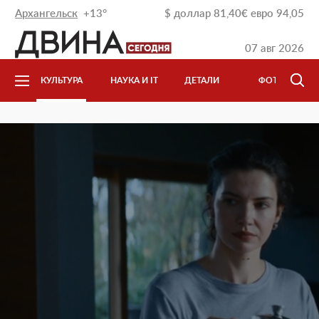
Архангельск
+13°
$
доллар
81,40
€
евро
94,05
07 авг 2026
КУЛЬТУРА
НАУКА И IT
ДЕТАЛИ
ФОТО