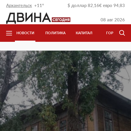
Архангельск
+11°
$
доллар
82,16
€
евро
94,83
08 авг 2026
НОВОСТИ
ПОЛИТИКА
КАПИТАЛ
ГОРОД