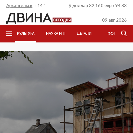
Архангельск
+14°
$
доллар
82,16
€
евро
94,83
09 авг 2026
КУЛЬТУРА
НАУКА И IT
ДЕТАЛИ
ФОТО