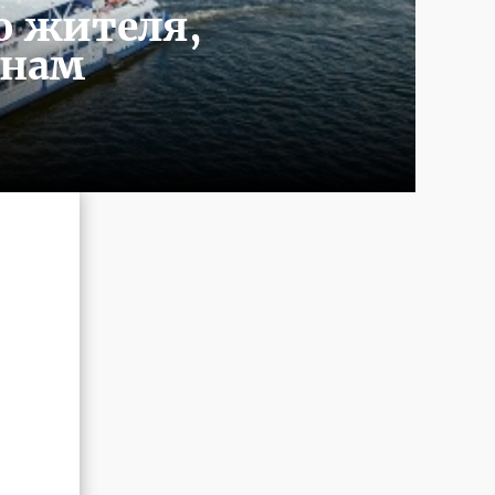
о жителя,
енам