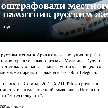
е оштрафовали местног
о памятник русским ж
0
 русским женам в Архангельске, получил штраф в
правоохранительных органах. Мужчина, будучи
 пластиковую панель смыва унитаза, а видео со
ми комментариями выложил в TikTok и Telegram.
л по части 3 статьи 20.1 КоАП РФ - проявление
оинству и государственной символике в Интернете.
что "хотел пошутить".
 ВКонтакте