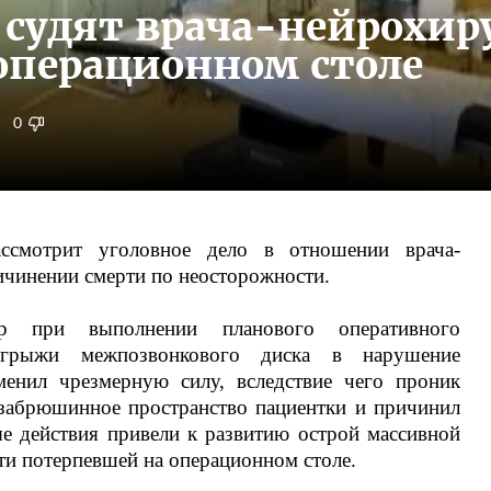
 судят врача-нейрохиру
операционном столе
0
ссмотрит уголовное дело в отношении врача-
ичинении смерти по неосторожности.
р при выполнении планового оперативного
 грыжи межпозвонкового диска в нарушение
менил чрезмерную силу, вследствие чего проник
забрюшинное пространство пациентки и причинил
е действия привели к развитию острой массивной
ти потерпевшей на операционном столе.